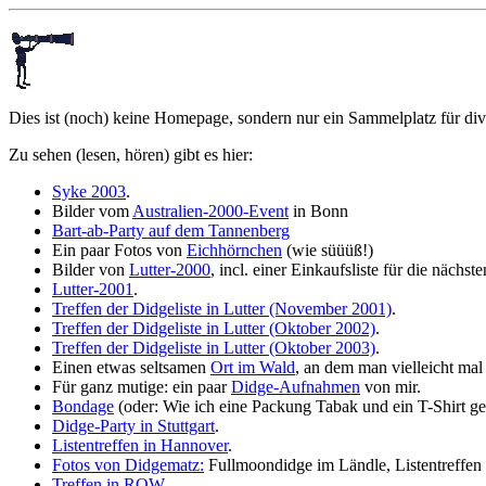
Dies ist (noch) keine Homepage, sondern nur ein Sammelplatz für div
Zu sehen (lesen, hören) gibt es hier:
Syke 2003
.
Bilder vom
Australien-2000-Event
in Bonn
Bart-ab-Party auf dem Tannenberg
Ein paar Fotos von
Eichhörnchen
(wie süüüß!)
Bilder von
Lutter-2000
, incl. einer Einkaufsliste für die nächst
Lutter-2001
.
Treffen der Didgeliste in Lutter (November 2001)
.
Treffen der Didgeliste in Lutter (Oktober 2002)
.
Treffen der Didgeliste in Lutter (Oktober 2003)
.
Einen etwas seltsamen
Ort im Wald
, an dem man vielleicht mal e
Für ganz mutige: ein paar
Didge-Aufnahmen
von mir.
Bondage
(oder: Wie ich eine Packung Tabak und ein T-Shirt g
Didge-Party in Stuttgart
.
Listentreffen in Hannover
.
Fotos von Didgematz:
Fullmoondidge im Ländle, Listentreffen
Treffen in ROW
.