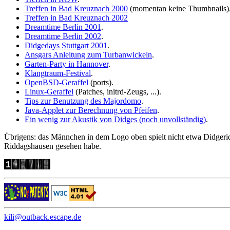
Treffen in Bad Kreuznach 2000
(momentan keine Thumbnails)
Treffen in Bad Kreuznach 2002
Dreamtime Berlin 2001
.
Dreamtime Berlin 2002
.
Didgedays Stuttgart 2001
.
Ansgars Anleitung zum Turbanwickeln
.
Garten-Party in Hannover
.
Klangtraum-Festival
.
OpenBSD-Geraffel
(ports).
Linux-Geraffel
(Patches, initrd-Zeugs, ...).
Tips zur Benutzung des Majordomo
.
Java-Applet zur Berechnung von Pfeifen
.
Ein wenig zur Akustik von Didges (noch unvollständig)
.
Übrigens: das Männchen in dem Logo oben spielt nicht etwa Didgerid
Riddagshausen gesehen habe.
kili@outback.escape.de