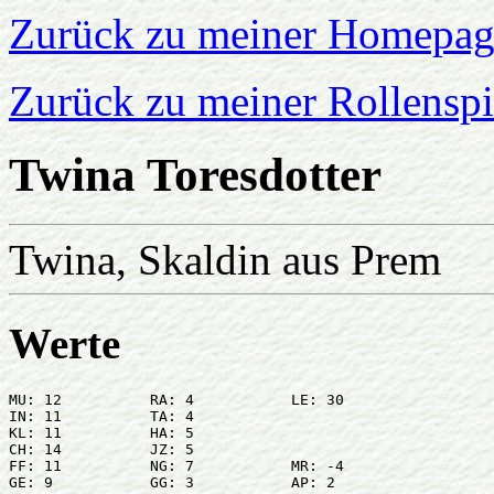
Zurück zu meiner Homepage
Zurück zu meiner Rollenspie
Twina Toresdotter
Twina, Skaldin aus Prem
Werte
MU: 12		RA: 4		LE: 30	

IN: 11 		TA: 4	

KL: 11 		HA: 5			

CH: 14 		JZ: 5			

FF: 11 		NG: 7		MR: -4	

GE: 9 		GG: 3		AP: 2
