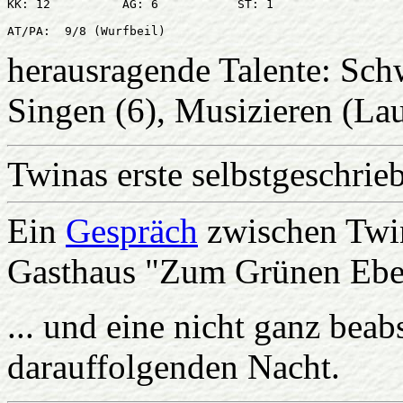
KK: 12 		AG: 6		ST: 1	

herausragende Talente: Sch
Singen (6), Musizieren (Lau
Twinas erste selbstgeschri
Ein
Gespräch
zwischen Twin
Gasthaus "Zum Grünen Ebe
... und eine nicht ganz beab
darauffolgenden Nacht.